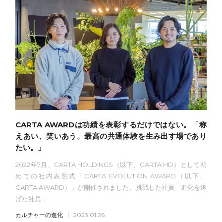
CARTA AWARDは功績を表彰するだけではない。「称
えあい、笑いあう。最高の共通体験を生み出す場であり
たい。」
2022年7月、CARTA HOLDINGS（以下、CARTA HD）として初
めての社内表彰式「CARTA EVOLUTiON AWARD（以下、
CARTA AWARD）」が開催されました。挑戦した社員、進化を遂
げた社員...
カルチャーの進化
2023.01.26