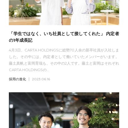
「学生ではなく、いち社員として接してくれた」 内定者
の1年成長記
4月3日、CARTA HOLDINGSに総勢70人余の新卒社員が入社しま
した。その中には、内定者として働いていたメンバーがいます。
藤土真帆と富岡育哉も、その中の2人です。藤土と富岡はそれぞれ
CARTA HOLDINGSの...
採用の進化
2023.06.16