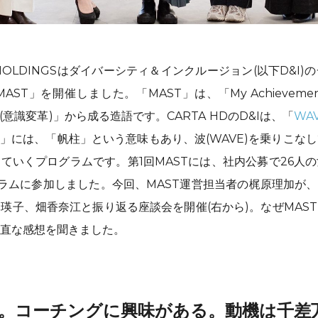
TA HOLDINGSはダイバーシティ＆インクルージョン(以下D&I
ST」を開催しました。「MAST」は、「My Achieveme
ation(意識変革)」から成る造語です。CARTA HDのD&Iは、「
WA
T」には、「帆柱」という意味もあり、波(WAVE)を乗りこな
作っていくプログラムです。第1回MASTには、社内公募で26
ラムに参加しました。今回、MAST運営担当者の梶原理加が、
瑛子、畑香奈江と振り返る座談会を開催(右から)。なぜMAS
直な感想を聞きました。
。コーチングに興味がある。動機は千差