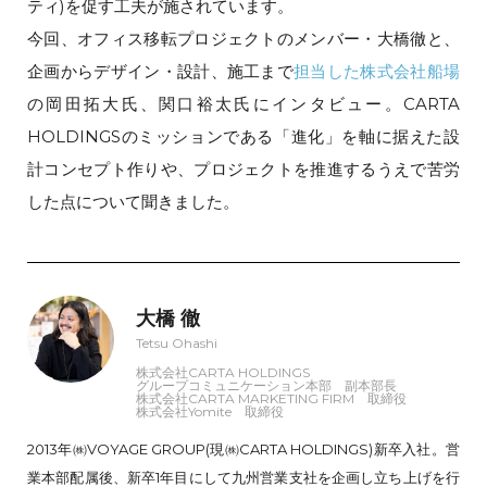
ティ)を促す工夫が施されています。
今回、オフィス移転プロジェクトのメンバー・大橋徹と、
企画からデザイン・設計、施工まで
担当した株式会社船場
の岡田拓大氏、関口裕太氏にインタビュー。CARTA
HOLDINGSのミッションである「進化」を軸に据えた設
計コンセプト作りや、プロジェクトを推進するうえで苦労
した点について聞きました。
大橋 徹
Tetsu Ohashi
株式会社CARTA HOLDINGS
グループコミュニケーション本部 副本部長
株式会社CARTA MARKETING FIRM 取締役
株式会社Yomite 取締役
2013年㈱VOYAGE GROUP(現㈱CARTA HOLDINGS)新卒入社。営
業本部配属後、新卒1年目にして九州営業支社を企画し立ち上げを行