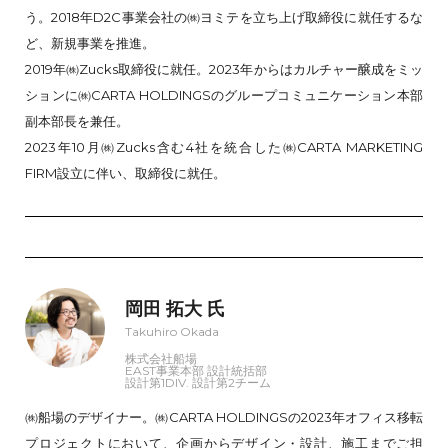
う。2018年D2C事業会社の㈱ヨミテを立ち上げ取締役に就任するな
ど、新規事業を推進。
2019年㈱Zucks取締役に就任。2023年からはカルチャー醸成をミッ
ションに㈱CARTA HOLDINGSのグループコミュニケーション本部
副本部長を兼任。
2023年10月㈱Zucks含む4社を統合した㈱CARTA MARKETING
FIRM設立に伴い、取締役に就任。
岡田 拓大 氏
Takuhiro Okada
株式会社船場
EAST事業本部 設計統括部
設計第1DIV. 設計第2チーム
㈱船場のデザイナー。㈱CARTA HOLDINGSの2023年オフィス移転
プロジェクトにおいて、企画からデザイン・設計、施工までご担