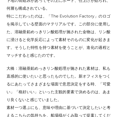
下地の骨組みがあってその上にボード、仕上げが貼られ、
何層も構成されている。
特にこだわったのは、「The Evolution Factory」のロゴ
を掲示している壁面のマテリアルです。この部分に使用し
た、溶融亜鉛めっきリン酸処理が施された金物は、リン酸
に浸けると化学反応によって素材そのものに変化が起きま
す。そうした特性を持つ素材を使うことが、進化の過程と
マッチすると感じたのです。
大橋：溶融亜鉛めっきリン酸処理が施された素材は、私も
直感的に使いたいと思ったものでした。新オフィスをつく
るにあたってさまざまな場面で意思決定をする時、「可愛
い」「格好いい」といった主観的要素で決めるのは、あま
り良くないと感じていました。
素材一つ選ぶにも、意味や理由に基づいて決定したいと考
えるこちらの気持ちを、船場様がくみ取って提案してくだ