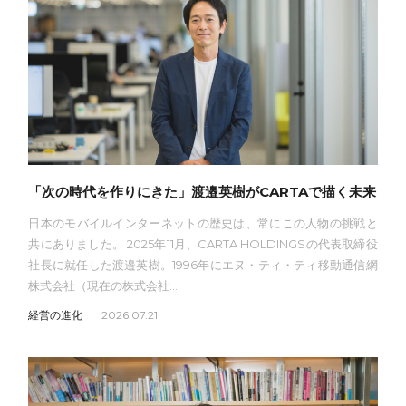
「次の時代を作りにきた」渡邉英樹がCARTAで描く未来
日本のモバイルインターネットの歴史は、常にこの人物の挑戦と
共にありました。 2025年11月、CARTA HOLDINGSの代表取締役
社長に就任した渡邉英樹。1996年にエヌ・ティ・ティ移動通信網
株式会社（現在の株式会社...
経営の進化
2026.07.21