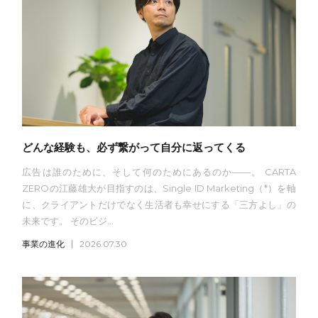
どんな経験も、必ず繋がって自分に返ってくる
広告は誰のために、そして何のためにあるのか——。 CARTA
ZEROの江藤雄大が目指すのは、Single ID Marketing（*）を軸
に、クライアントだけでなく生活者も幸せにする「三方よし」の
未来です。 そのビジ...
事業の進化
2026.07.30