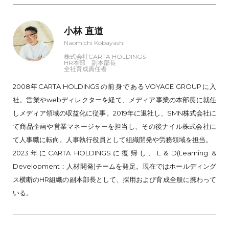
小林 直道
Naomichi Kobayashi
株式会社CARTA HOLDINGS
HR本部 副本部長
全社育成責任者
2008年CARTA HOLDINGSの前身であるVOYAGE GROUPに入
社。営業やwebディレクターを経て、メディア事業の本部長に就任
しメディア領域の収益化に従事。2019年に退社し、SMN株式会社に
て商品企画や営業マネージャーを担当し、その後ナイル株式会社に
て人事職に転向。人事執行役員として組織開発や労務領域を担当。
2023年にCARTA HOLDINGSに復帰し、L＆D(Learning &
Development：人材開発)チームを発足。現在ではホールディング
ス横断のHR組織の副本部長として、採用および育成全般に携わって
いる。