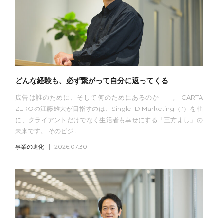
どんな経験も、必ず繋がって自分に返ってくる
広告は誰のために、そして何のためにあるのか——。 CARTA
ZEROの江藤雄大が目指すのは、Single ID Marketing（*）を軸
に、クライアントだけでなく生活者も幸せにする「三方よし」の
未来です。 そのビジ...
事業の進化
2026.07.30