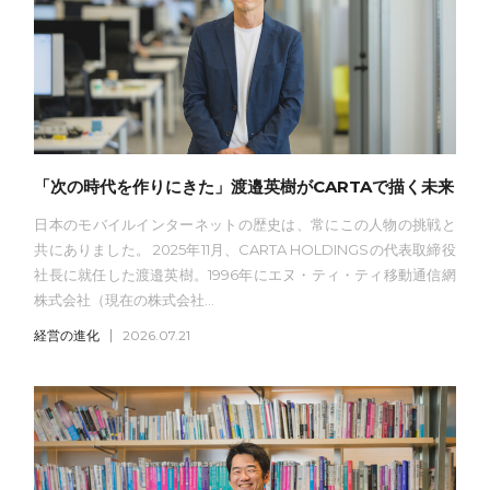
「次の時代を作りにきた」渡邉英樹がCARTAで描く未来
日本のモバイルインターネットの歴史は、常にこの人物の挑戦と
共にありました。 2025年11月、CARTA HOLDINGSの代表取締役
社長に就任した渡邉英樹。1996年にエヌ・ティ・ティ移動通信網
株式会社（現在の株式会社...
経営の進化
2026.07.21