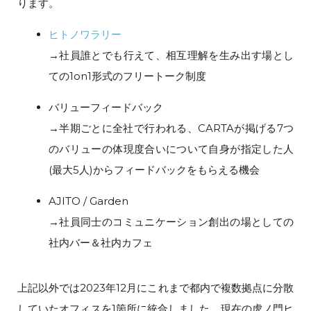
ります。
ヒトノワラリー
→社員誰とでも行えて、相互理解を生み出す場とし
ての1on1形式のフリートーク制度
バリューフィードバック
→半期ごとに全社で行われる、CARTAが掲げる7つ
のバリューの体現度合いについて自身が指定した人
(最大5人)からフィードバックをもらえる機会
AJITO / Garden
→社員同士のコミュニケーション創出の場としての
社内バー＆社内カフェ
上記以外では2023年12月にこれまで都内で複数拠点に分散
していたオフィスを1箇所に統合しました。現在の虎ノ門ヒ