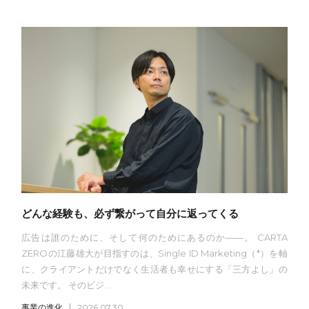
どんな経験も、必ず繋がって自分に返ってくる
広告は誰のために、そして何のためにあるのか——。 CARTA
ZEROの江藤雄大が目指すのは、Single ID Marketing（*）を軸
に、クライアントだけでなく生活者も幸せにする「三方よし」の
未来です。 そのビジ...
事業の進化
2026.07.30