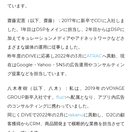
ています。
齋藤宏憲（以下、齋藤）：2017年に新卒でCCIに入社しま
した。1年目はDSPをメインに担当し、2年目からはDSPに
加えてキュレーションメディアやアドネットワークなどさ
まざまな媒体の運用に従事しました。
昨年度のDIVEに応募し2022年の3月に
ATRAC
へ異動、現
在はGoogle・Yahoo・SNSの広告運用やコンサルティン
グ提案などを担当しています。
八木孝樹（以下、八木）：私は、2019年のVOYAGE
GROUP新卒入社です。
fluct
へ配属となり、アプリ内広告
のコンサルティングに携わっていました。
同じくDIVEで2022年の2月に
rakanu
に異動し、D2Cの顧
客獲得からCRM、商品開発まで横断的な業務を担当させて