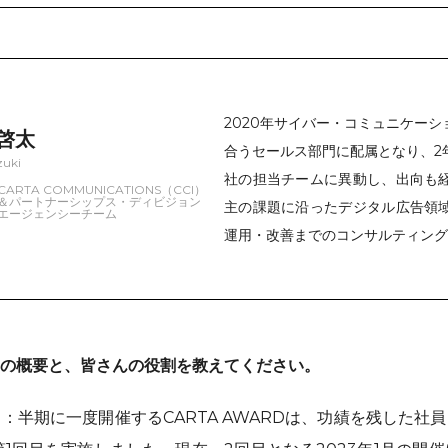
2020年サイバー・コミュニケー
 啓太
合うセールス部門に配属となり、2
zuki
社の担当チームに異動し、出向も
ARTA COMMUNICATIONS（CCI）
＆パートナーシップス・ディビジョン
主の課題に沿ったデジタル広告領
エージェンシーチーム
運用・改善までのコンサルティング
RDの概要と、皆さんの役割を教えてください。
：半期に一度開催するCARTA AWARDは、功績を残した社