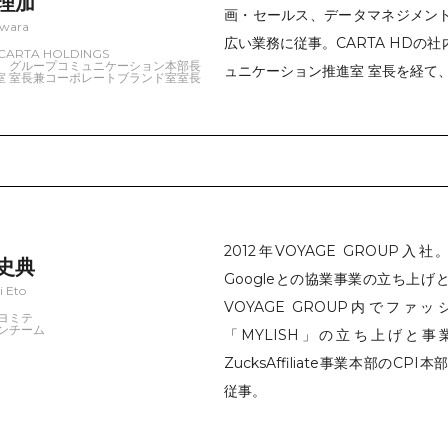
 理加
画・セールス、データマネジメン
iwara
広い業務に従事。CARTA HDの
ARTA HOLDINGS
 グループコミュニケーション本部長
ュニケーション推進室 室長を経て、
進室 室長兼コーポレートブランド室室長
2012年VOYAGE GROUP入社
 史典
Googleとの協業事業の立ち上
i Eto
VOYAGE GROUP内でフ
ヨミテ
ンチーム
「MYLISH」の立ち上げと
ZucksAffiliate事業本部のC
従事。