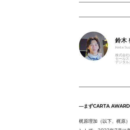
鈴木
Keita Su
株式会社C
セールス
デジタル
―まずCARTA AWA
梶原理加（以下、梶原）