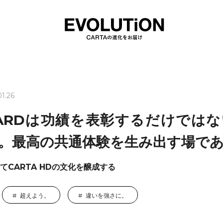
01.26
AWARDは功績を表彰するだけでは
。最高の共通体験を生み出す場で
じてCARTA HDの文化を醸成する
超えよう。
違いを強さに。