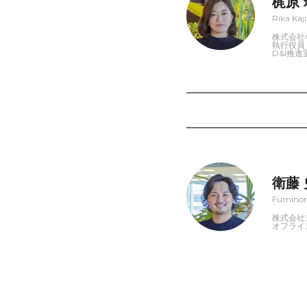
梶原
Rika Kaj
株式会社C
執行役員
D&I推
衛藤
Fuminor
株式会社
オフライ