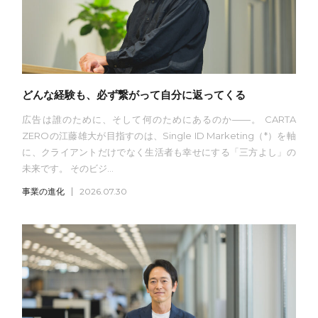
どんな経験も、必ず繋がって自分に返ってくる
広告は誰のために、そして何のためにあるのか——。 CARTA
ZEROの江藤雄大が目指すのは、Single ID Marketing（*）を軸
に、クライアントだけでなく生活者も幸せにする「三方よし」の
未来です。 そのビジ...
事業の進化
2026.07.30