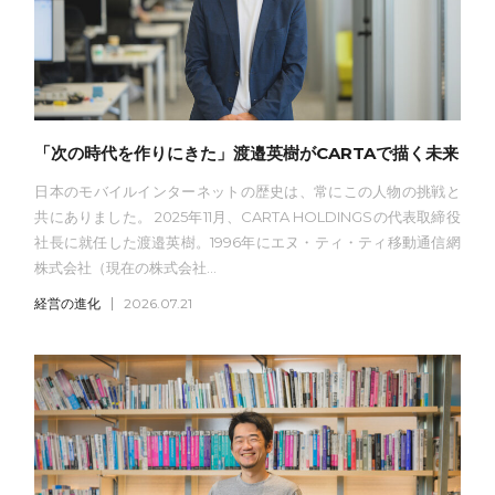
「次の時代を作りにきた」渡邉英樹がCARTAで描く未来
日本のモバイルインターネットの歴史は、常にこの人物の挑戦と
共にありました。 2025年11月、CARTA HOLDINGSの代表取締役
社長に就任した渡邉英樹。1996年にエヌ・ティ・ティ移動通信網
株式会社（現在の株式会社...
経営の進化
2026.07.21