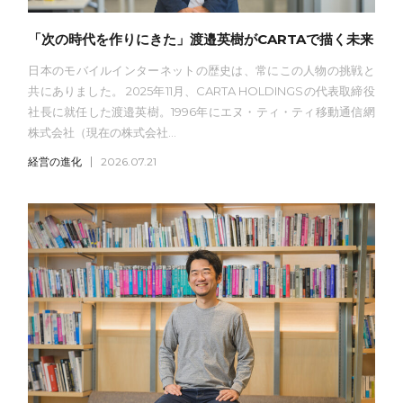
「次の時代を作りにきた」渡邉英樹がCARTAで描く未来
日本のモバイルインターネットの歴史は、常にこの人物の挑戦と
共にありました。 2025年11月、CARTA HOLDINGSの代表取締役
社長に就任した渡邉英樹。1996年にエヌ・ティ・ティ移動通信網
株式会社（現在の株式会社...
経営の進化
2026.07.21