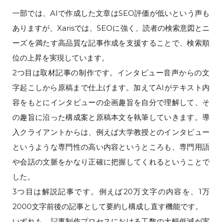
一部では、AIで作成した文章はSEO評価が低いという声も
ありますが、Xarisでは、SEOに強く、読者の検索意図とニ
ーズを満たす高品質な記事作成を支援することで、検索順
位の上昇を実現しています。
2つ目は取材記事の制作です。インタビュー音声からの文
字起こしから原稿まで仕上げます。加えてAIがテキスト内
容をもとにインタビューの企画趣旨を自分で理解して、そ
の趣旨に沿った構成案と原稿本文を執筆していきます。導
入クライアントからは、例えば大学教授とのインタビュー
というような専門性の高い内容というところも、専門用語
や会話の文脈をかなり正確に把握してくれるということで
した。
3つ目は解説記事です。例えば20万文字の内容を、1万
2000文字前後の記事として要約し構成し直す機能です。
いずれも、記事制作プロセスにおける工数の大幅低減が実