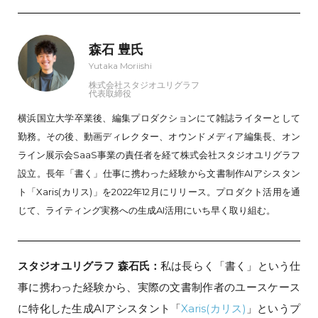
森石 豊氏
Yutaka Moriishi
株式会社スタジオユリグラフ
代表取締役
横浜国立大学卒業後、編集プロダクションにて雑誌ライターとして
勤務。その後、動画ディレクター、オウンドメディア編集長、オン
ライン展示会SaaS事業の責任者を経て株式会社スタジオユリグラフ
設立。長年「書く」仕事に携わった経験から文書制作AIアシスタン
ト「Xaris(カリス)」を2022年12月にリリース。プロダクト活用を通
じて、ライティング実務への生成AI活用にいち早く取り組む。
スタジオユリグラフ 森石氏：
私は長らく「書く」という仕
事に携わった経験から、実際の文書制作者のユースケース
に特化した生成AIアシスタント「
Xaris(カリス)
」というプ