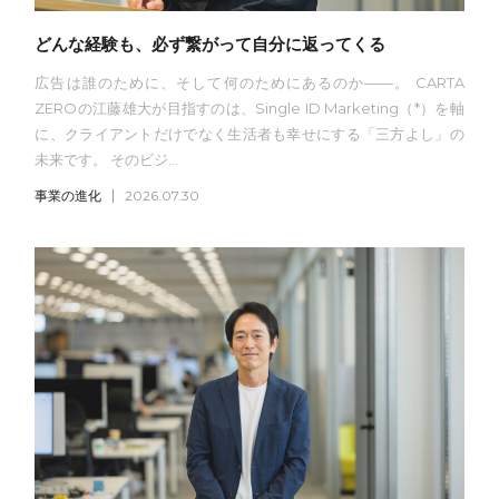
どんな経験も、必ず繋がって自分に返ってくる
広告は誰のために、そして何のためにあるのか——。 CARTA
ZEROの江藤雄大が目指すのは、Single ID Marketing（*）を軸
に、クライアントだけでなく生活者も幸せにする「三方よし」の
未来です。 そのビジ...
事業の進化
2026.07.30