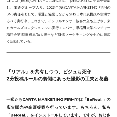
GROUP(現(株)CARTA HOLDINGS)に、(株)KAIKETSUを完全売却
し、電通グループ入り。2023年(株)CARTA MARKETING FIRMの
SNS責任者として、電通と協業しながらSNS日本代表構想を実現す
るべく実行中。これまで、インフルエンサー協会の立ち上げや、東
京ガールズコレクションSNS実行メンバー、早稲田大学ベンチャー
稲門会第1期事務局/法人担当などSNSマーケティングを中心に幅広
く活動している。
「リアル」を共有しつつ、ビジュも死守
2分投稿ルールの裏側にあった撮影の工夫と葛藤
—私たちCARTA MARKETING FIRMでは「BeReal.」の
広告販売や企画提案を行っています。もちろん、私も
「BeReal.」をインストールしています。ですが、おじさ