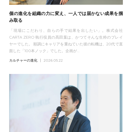
個の進化を組織の力に変え、一人では届かない成果を掴
み取る
「現場にこだわり、自らの手で結果を出したい」。株式会社
CARTA ZERO 執行役員の髙田葉は、かつてそんな生粋のプレイ
ヤーでした。 順調にキャリアを重ねていた彼の転機は、20代で直
面した「100本ノック」でした。企画が...
カルチャーの進化
2026.05.22