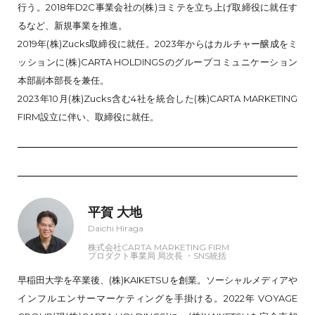
行う。2018年D2C事業会社の(株)ヨミテを立ち上げ取締役に就任す
るなど、新規事業を推進。
2019年(株)Zucks取締役に就任。2023年からはカルチャー醸成をミ
ッションに(株)CARTA HOLDINGSのグループコミュニケーション
本部副本部長を兼任。
2023年10月(株)Zucks含む4社を統合した(株)CARTA MARKETING
FIRM設立に伴い、取締役に就任。
平賀 大地
Daichi Hiraga
株式会社CARTA MARKETING FIRM
プロダクト事業局 局次長 ・SNS統括
早稲田大学を卒業後、(株)KAIKETSUを創業。ソーシャルメディアや
インフルエンサーマーケティングを手掛ける。2022年 VOYAGE