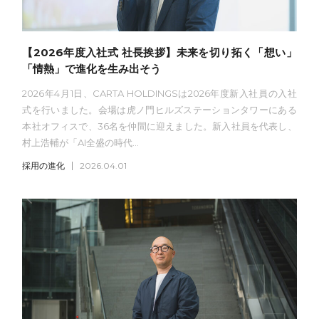
【2026年度入社式 社長挨拶】未来を切り拓く「想い」
「情熱」で進化を生み出そう
2026年4月1日、CARTA HOLDINGSは2026年度新入社員の入社
式を行いました。会場は虎ノ門ヒルズステーションタワーにある
本社オフィスで、36名を仲間に迎えました。新入社員を代表し、
村上浩輔が「AI全盛の時代...
採用の進化
2026.04.01