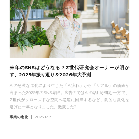
来年のSNSはどうなる？Z世代研究会オーナーが明か
す、2025年振り返り＆2026年大予測
AIの急激な進化により生じた「AI疲れ」から「リアル」の価値が
高まった2025年のSNS界隈。広告面ではAIの活用が進む一方で、
Z世代がクローズドな空間へ急速に回帰するなど、劇的な変化を
遂げた一年となりました。激変した2...
事業の進化
2025.12.19