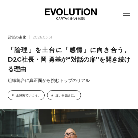
経営の進化
2026.03.31
「論理」を土台に「感情」に向き合う。
D2C社長・岡 勇基が“対話の扉”を開き続け
る理由
組織統合に真正面から挑むトップのリアル
全誠実でいよう。
違いを強さに。