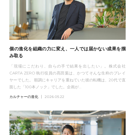
個の進化を組織の力に変え、一人では届かない成果を掴
み取る
「現場にこだわり、自らの手で結果を出したい」。株式会社
CARTA ZERO 執行役員の髙田葉は、かつてそんな生粋のプレイ
ヤーでした。 順調にキャリアを重ねていた彼の転機は、20代で直
面した「100本ノック」でした。企画が...
カルチャーの進化
2026.05.22