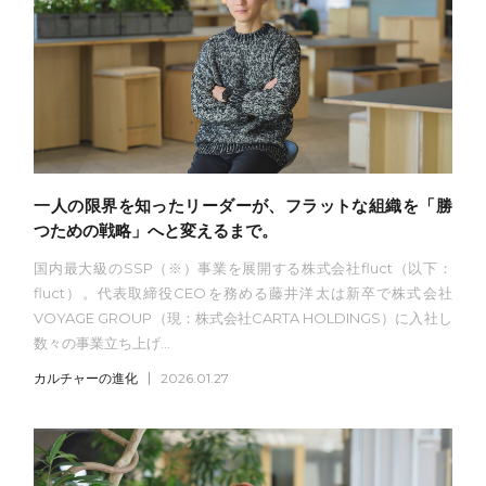
一人の限界を知ったリーダーが、フラットな組織を「勝
つための戦略」へと変えるまで。
国内最大級のSSP（※）事業を展開する株式会社fluct（以下：
fluct）。代表取締役CEOを務める藤井洋太は新卒で株式会社
VOYAGE GROUP（現：株式会社CARTA HOLDINGS）に入社し
数々の事業立ち上げ...
カルチャーの進化
2026.01.27