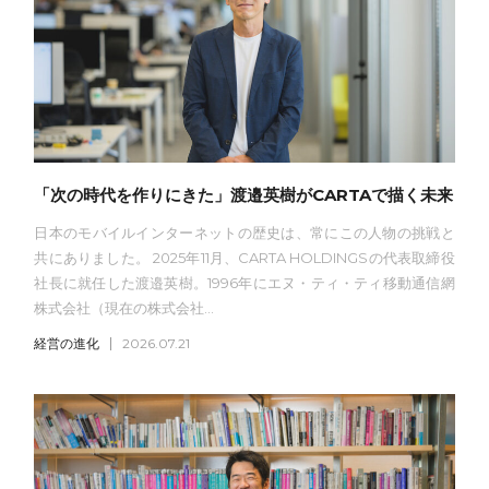
「次の時代を作りにきた」渡邉英樹がCARTAで描く未来
日本のモバイルインターネットの歴史は、常にこの人物の挑戦と
共にありました。 2025年11月、CARTA HOLDINGSの代表取締役
社長に就任した渡邉英樹。1996年にエヌ・ティ・ティ移動通信網
株式会社（現在の株式会社...
経営の進化
2026.07.21