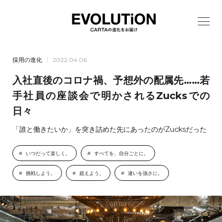
採用の進化
2022.04.06
入社直後のコロナ禍、予想外の配属先……若
手社員の座談会で明かされるZucksでの
日々
「誰と働きたいか」を突き詰めた先にあったのがZucksだった
いつだって楽しく。
すべてを、自分ごとに。
挑戦しよう。
超えよう。
違いを強さに。