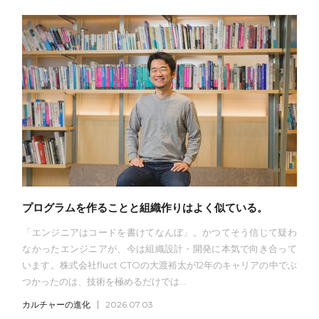
プログラムを作ることと組織作りはよく似ている。
「エンジニアはコードを書けてなんぼ」。かつてそう信じて疑わ
なかったエンジニアが、今は組織設計・開発に本気で向き合って
います。株式会社fluct CTOの大渡裕太が12年のキャリアの中でぶ
つかったのは、技術を極めるだけでは...
カルチャーの進化
2026.07.03