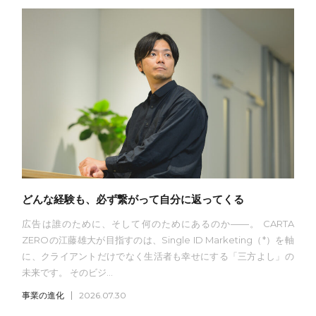
どんな経験も、必ず繋がって自分に返ってくる
広告は誰のために、そして何のためにあるのか——。 CARTA
ZEROの江藤雄大が目指すのは、Single ID Marketing（*）を軸
に、クライアントだけでなく生活者も幸せにする「三方よし」の
未来です。 そのビジ...
事業の進化
2026.07.30