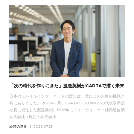
「次の時代を作りにきた」渡邉英樹がCARTAで描く未来
日本のモバイルインターネットの歴史は、常にこの人物の挑戦と
共にありました。 2025年11月、CARTA HOLDINGSの代表取締役
社長に就任した渡邉英樹。1996年にエヌ・ティ・ティ移動通信網
株式会社（現在の株式会社...
経営の進化
2026.07.21