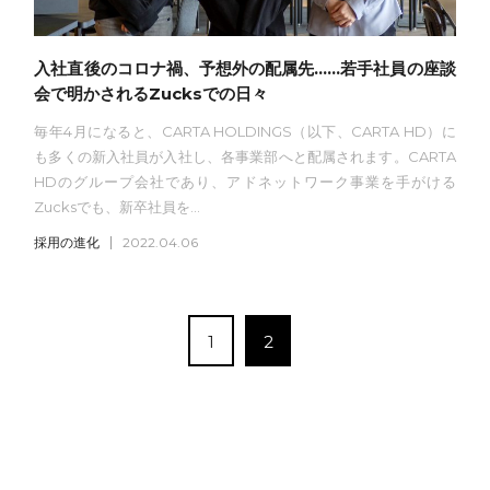
入社直後のコロナ禍、予想外の配属先……若手社員の座談
会で明かされるZucksでの日々
毎年4月になると、CARTA HOLDINGS（以下、CARTA HD）に
も多くの新入社員が入社し、各事業部へと配属されます。CARTA
HDのグループ会社であり、アドネットワーク事業を手がける
Zucksでも、新卒社員を...
採用の進化
2022.04.06
1
2