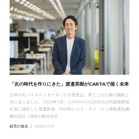
「次の時代を作りにきた」渡邉英樹がCARTAで描く未来
日本のモバイルインターネットの歴史は、常にこの人物の挑戦と
共にありました。 2025年11月、CARTA HOLDINGSの代表取締役
社長に就任した渡邉英樹。1996年にエヌ・ティ・ティ移動通信網
株式会社（現在の株式会社...
経営の進化
2026.07.21