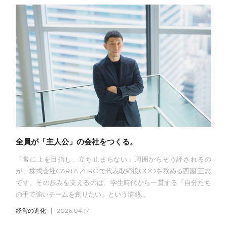
全員が「主人公」の会社をつくる。
「常に上を目指し、立ち止まらない」周囲からそう評されるの
が、株式会社CARTA ZEROで代表取締役COOを務める西園 正志
です。その歩みを支えるのは、学生時代から一貫する「自分たち
の手で強いチームを創りたい」という情熱...
経営の進化
2026.04.17