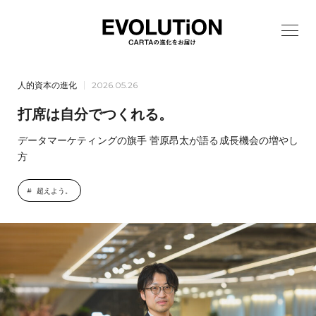
人的資本の進化
2026.05.26
打席は自分でつくれる。
データマーケティングの旗手 菅原昂太が語る成長機会の増やし
方
超えよう。