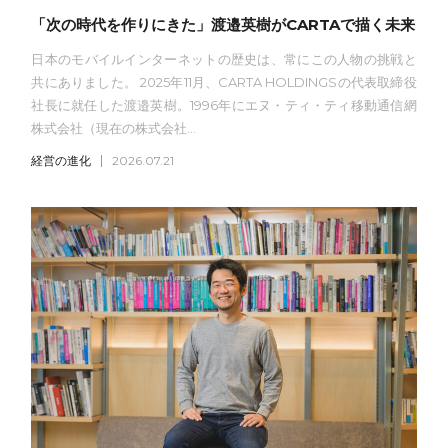
「次の時代を作りにきた」渡邉英樹がCARTAで描く未来
日本のモバイルインターネットの歴史は、常にこの人物の挑戦と
共にありました。 2025年11月、CARTA HOLDINGSの代表取締役
社長に就任した渡邉英樹。1996年にエヌ・ティ・ティ移動通信網
株式会社（現在の株式会社...
経営の進化
2026.07.21