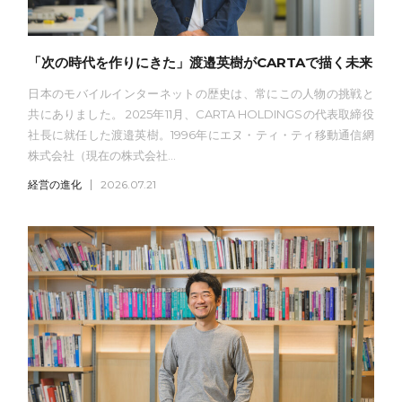
「次の時代を作りにきた」渡邉英樹がCARTAで描く未来
日本のモバイルインターネットの歴史は、常にこの人物の挑戦と
共にありました。 2025年11月、CARTA HOLDINGSの代表取締役
社長に就任した渡邉英樹。1996年にエヌ・ティ・ティ移動通信網
株式会社（現在の株式会社...
経営の進化
2026.07.21