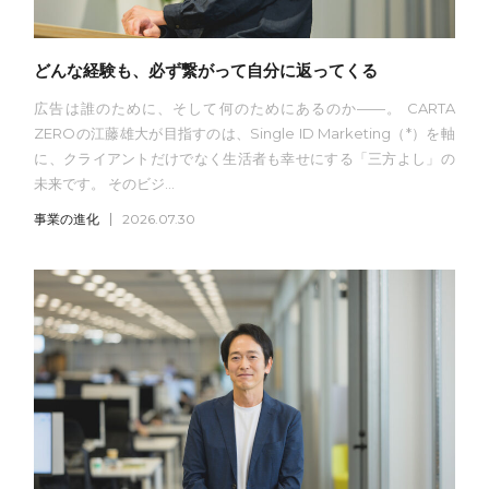
どんな経験も、必ず繋がって自分に返ってくる
広告は誰のために、そして何のためにあるのか——。 CARTA
ZEROの江藤雄大が目指すのは、Single ID Marketing（*）を軸
に、クライアントだけでなく生活者も幸せにする「三方よし」の
未来です。 そのビジ...
事業の進化
2026.07.30