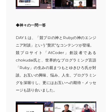
◆神々の一問一答
DAY１は、「競プロの神とRubyの神のエンジ
ニア対談」という”贅沢”なコンテンツが登場。
競プロサイト「AtCoder」創設者である
chokudai氏と、世界的なプログラミング言語
「Ruby」の生みの親まつもとゆきひろ氏が対
談。お互いの興味、悩み、人生、プログラミン
グを深堀りし、更にはお互いへの期待・メッセ
ージも語り合いました。