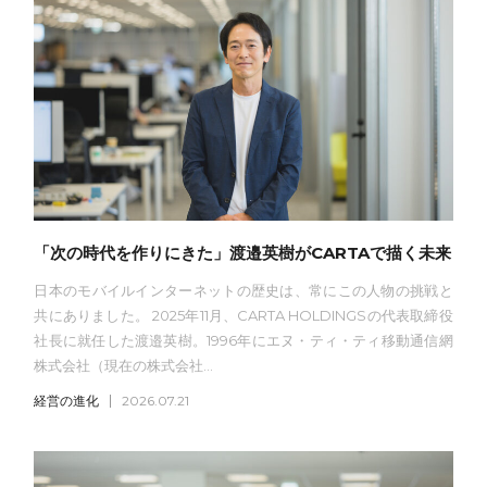
「次の時代を作りにきた」渡邉英樹がCARTAで描く未来
日本のモバイルインターネットの歴史は、常にこの人物の挑戦と
共にありました。 2025年11月、CARTA HOLDINGSの代表取締役
社長に就任した渡邉英樹。1996年にエヌ・ティ・ティ移動通信網
株式会社（現在の株式会社...
経営の進化
2026.07.21