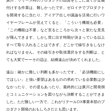
廣川：リリース時のプロダクトの品質をどこに置くか定義
付けする作業は、難しかったです。ゼロイチでプロダクト
を開発するに当たり、アイデア出しや議論を活発に行いワ
イヤーフレームが見えてくると、「こういう機能も必要」
「この機能は不要」など至るところから次々と新たな意見
が飛んできます。しかし世に出す時期が決まっている以上
すべて取り入れることはできず、どこかで線引きをしなけ
ればなりません。その線引きや取捨選択をする判断は、と
ても大変でーーその辺は、結構遠山が決めてくれました。
遠山：確かに難しい判断も多かったです。「必須機能にし
てほしい」と強い要望はあるものの求めている企業数は少
なかったり、その逆もあったり。最終的には廣川と開発側
とコミュニケーションを図りながら決断することができま
した。ただ難しい一方で、これがリテールDX事業本部のプ
ロダクト開発のおもしろさだとも思います。