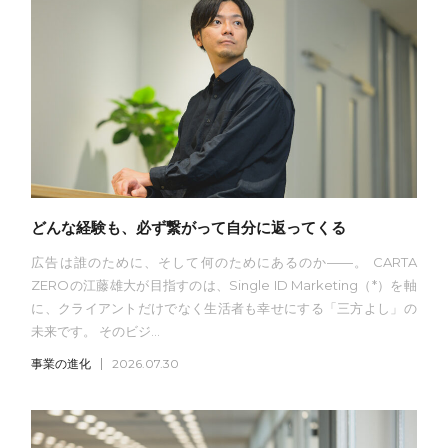
どんな経験も、必ず繋がって自分に返ってくる
広告は誰のために、そして何のためにあるのか——。 CARTA
ZEROの江藤雄大が目指すのは、Single ID Marketing（*）を軸
に、クライアントだけでなく生活者も幸せにする「三方よし」の
未来です。 そのビジ...
事業の進化
2026.07.30