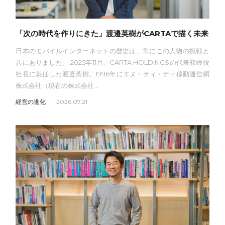
「次の時代を作りにきた」渡邉英樹がCARTAで描く未来
日本のモバイルインターネットの歴史は、常にこの人物の挑戦と
共にありました。 2025年11月、CARTA HOLDINGSの代表取締役
社長に就任した渡邉英樹。1996年にエヌ・ティ・ティ移動通信網
株式会社（現在の株式会社...
経営の進化
2026.07.21