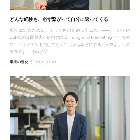
どんな経験も、必ず繋がって自分に返ってくる
広告は誰のために、そして何のためにあるのか——。 CARTA
ZEROの江藤雄大が目指すのは、Single ID Marketing（*）を軸
に、クライアントだけでなく生活者も幸せにする「三方よし」の
未来です。 そのビジ...
事業の進化
2026.07.30